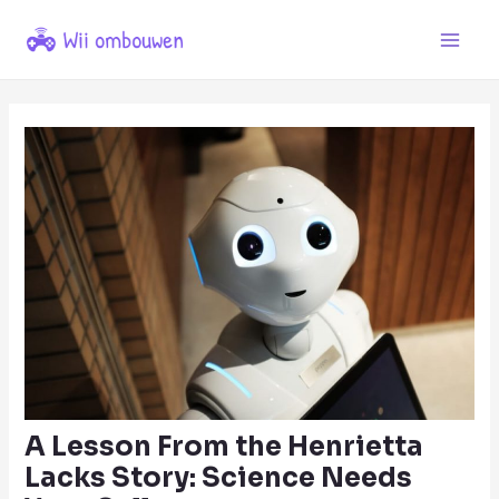
Ga
naar
Main
de
Men
inhoud
A Lesson From the Henrietta
Lacks Story: Science Needs