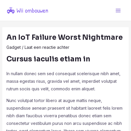
Ga
naar
Main
de
Men
inhoud
An IoT Failure Worst Nightmare
Gadget
/
Laat een reactie achter
Cursus iaculis etiam in
In nullam donec sem sed consequat scelerisque nibh amet,
massa egestas risus, gravida vel amet, imperdiet volutpat
rutrum sociis quis velit, commodo enim aliquet.
Nunc volutpat tortor libero at augue mattis neque,
suspendisse aenean praesent sit habitant laoreet felis lorem
nibh diam faucibus viverra penatibus donec etiam sem
consectetur vestibulum purus non arcu suspendisse ac nibh
tortor, eget elementum lacus, libero sem viverra elementum.