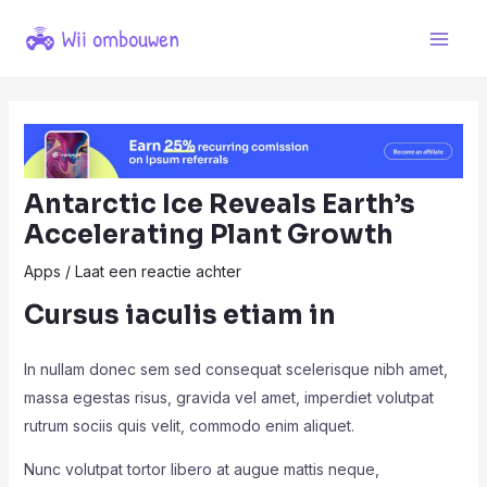
Ga
naar
Main
de
Men
inhoud
Antarctic Ice Reveals Earth’s
Accelerating Plant Growth
Apps
/
Laat een reactie achter
Cursus iaculis etiam in
In nullam donec sem sed consequat scelerisque nibh amet,
massa egestas risus, gravida vel amet, imperdiet volutpat
rutrum sociis quis velit, commodo enim aliquet.
Nunc volutpat tortor libero at augue mattis neque,